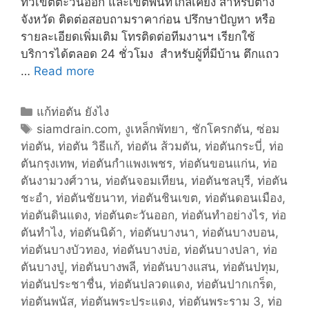
ทั่วเขตตะวันออก และเขตพื้นที่ใก้ลเคียง สำหรับต่าง
จังหวัด ติดต่อสอบถามราคาก่อน ปรึกษาปัญหา หรือ
รายละเอียดเพิ่มเติม โทรติดต่อทีมงานฯ เรียกใช้
บริการได้ตลอด 24 ชั่วโมง สำหรับผู้ที่มีบ้าน ตึกแถว
…
Read more
บ
ริ
ก
C
แก้ท่อตัน ยังไง
า
a
T
siamdrain.com
,
งูเหล็กพัทยา
,
ชักโครกตัน
,
ซ่อม
ร
ท่อตัน
t
a
,
ท่อตัน วิธีแก้
,
ท่อตัน ส้วมตัน
,
ท่อตันกระบี่
,
ท่อ
ข
ตันกรุงเทพ
e
g
,
ท่อตันกำแพงเพชร
,
ท่อตันขอนแก่น
,
ท่อ
อ
ตันงามวงศ์วาน
g
s
,
ท่อตันจอมเทียน
,
ท่อตันชลบุรี
,
ท่อตัน
ง
ชะอำ
o
,
ท่อตันชัยนาท
,
ท่อตันชินเขต
,
ท่อตันดอนเมือง
,
เ
ท่อตันดินแดง
r
,
ท่อตันตะวันออก
,
ท่อตันทำอย่างไร
,
ท่อ
ร
ตันทำไง
i
,
ท่อตันนิด้า
,
ท่อตันบางนา
,
ท่อตันบางบอน
,
า
ท่อตันบางบัวทอง
e
,
ท่อตันบางบ่อ
,
ท่อตันบางปลา
,
ท่อ
ตันบางปู
s
,
ท่อตันบางพลี
,
ท่อตันบางแสน
,
ท่อตันปทุม
,
ท่อตันประชาชื่น
,
ท่อตันปลวดแดง
,
ท่อตันปากเกร็ด
,
ท่อตันพนัส
,
ท่อตันพระประแดง
,
ท่อตันพระราม 3
,
ท่อ