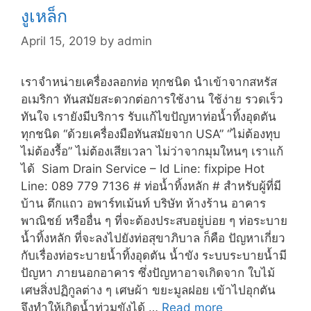
งูเหล็ก
April 15, 2019
by
admin
เราจำหน่ายเครื่องลอกท่อ ทุกชนิด นำเข้าจากสหรัส
อเมริกา ทันสมัยสะดวกต่อการใช้งาน ใช้ง่าย รวดเร็ว
ทันใจ เรายังมีบริการ รับแก้ไขปัญหาท่อน้ำทิ้งอุดตัน
ทุกชนิด “ด้วยเครื่องมือทันสมัยจาก USA” “ไม่ต้องทุบ
ไม่ต้องรื้อ” ไม่ต้องเสียเวลา ไม่ว่าจากมุมใหนๆ เราแก้
ได้ Siam Drain Service – Id Line: fixpipe Hot
Line: 089 779 7136 # ท่อน้ำทิ้งหลัก # สำหรับผู้ที่มี
บ้าน ตึกแถว อพาร์ทเม้นท์ บริษัท ห้างร้าน อาคาร
พาณิชย์ หรืออื่น ๆ ที่จะต้องประสบอยู่บ่อย ๆ ท่อระบาย
น้ำทิ้งหลัก ที่จะลงไปยังท่อสุขาภิบาล ก็คือ ปัญหาเกี่ยว
กับเรื่องท่อระบายน้ำทิ้งอุดตัน น้ำขัง ระบบระบายน้ำมี
ปัญหา ภายนอกอาคาร ซึ่งปัญหาอาจเกิดจาก ใบไม้
เศษสิ่งปฏิกูลต่าง ๆ เศษผ้า ขยะมูลฝอย เข้าไปอุกตัน
จึงทำให้เกิดน้ำท่วมขังได้ …
Read more
งู