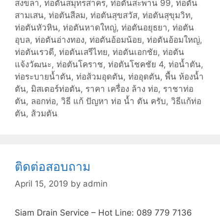
สงขลา
,
ท่อตันสมุทรสาคร
,
ท่อตันสะพาน 99
,
ท่อตัน
สามเสน
,
ท่อตันสีลม
,
ท่อตันสุขสวัส
,
ท่อตันสุขุมวิท
,
ท่อตันหัวหิน
,
ท่อตันหาดใหญ่
,
ท่อตันอยุธยา
,
ท่อตัน
อุบล
,
ท่อตันอ่างทอง
,
ท่อตันอ้อมน้อย
,
ท่อตันอ้อมใหญ่
,
ท่อตันเรวดี
,
ท่อตันเสรีไทย
,
ท่อตันเอกชัย
,
ท่อตัน
แจ้งวัฒนะ
,
ท่อตันโคราช
,
ท่อตันโชคชัย 4
,
ท่อน้ำตัน
,
ท่อระบายน้ำตัน
,
ท่อส้วมอุดตัน
,
ท่ออุดตัน
,
พื้น ห้องน้ำ
ตัน
,
มิสเตอร์ท่อตัน
,
ราคา เครื่อง ล้าง ท่อ
,
ราชาท่อ
ตัน
,
ลอกท่อ
,
วิธี แก้ ปัญหา ท่อ น้ำ ตัน ครับ
,
วิธีแก้ท่อ
ตัน
,
ส้วมตัน
ติดต่อสอบถาม
April 15, 2019
by
admin
Siam Drain Service – Hot Line: 089 779 7136