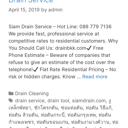
April 15, 2019
by
admin
Siam Drain Service – Hot Line: 089 779 7136
We provide fast, professional service at
competitive rates to residential customers. Why
You Should Call Us: drainbkk.com
Free
Phone Estimate – Beware of companies that
refuse to give an estimate of the cost over the
telephone!
Flat Rate Residential Pricing – No
risk or hidden charges. Know …
Read more
D
r
a
C
Drain Cleaning
i
a
T
drain service
,
drain tool
,
siamdrain.com
,
งู
n
เหล็กพัทยา
t
a
,
ชักโครกตัน
,
ซ่อมท่อตัน
,
ท่อตัน วิธีแก้
,
S
ท่อตัน ส้วมตัน
e
g
,
ท่อตันกระบี่
,
ท่อตันกรุงเทพ
,
ท่อตัน
e
กำแพงเพชร
g
s
,
ท่อตันขอนแก่น
,
ท่อตันงามวงศ์วาน
,
ท่อ
r