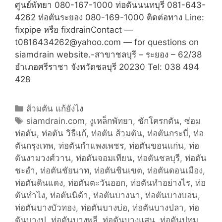
ศูนย์พัทยา 080-167-1000 ท่อตันนนทบุรี 081-643-
4262 ท่อตันระยอง 080-169-1000 ติดต่อทาง Line:
fixpipe หรือ fixdrainContact —
t0816434262@yahoo.com — for questions on
siamdrain website.-สาขาชลบุรี – ระยอง – 62/38
อำเภอศรีราชา จังหวัดชลบุรี 20230 Tel: 038 494
428
C
ส้วมตัน แก้ยังไง
a
T
siamdrain.com
,
งูเหล็กพัทยา
,
ชักโครกตัน
,
ซ่อม
ท่อตัน
t
a
,
ท่อตัน วิธีแก้
,
ท่อตัน ส้วมตัน
,
ท่อตันกระบี่
,
ท่อ
ตันกรุงเทพ
e
g
,
ท่อตันกำแพงเพชร
,
ท่อตันขอนแก่น
,
ท่อ
ตันงามวงศ์วาน
g
s
,
ท่อตันจอมเทียน
,
ท่อตันชลบุรี
,
ท่อตัน
ชะอำ
o
,
ท่อตันชัยนาท
,
ท่อตันชินเขต
,
ท่อตันดอนเมือง
,
ท่อตันดินแดง
r
,
ท่อตันตะวันออก
,
ท่อตันทำอย่างไร
,
ท่อ
ตันทำไง
i
,
ท่อตันนิด้า
,
ท่อตันบางนา
,
ท่อตันบางบอน
,
ท่อตันบางบัวทอง
e
,
ท่อตันบางบ่อ
,
ท่อตันบางปลา
,
ท่อ
ตันบางปู
s
,
ท่อตันบางพลี
,
ท่อตันบางแสน
,
ท่อตันปทุม
,