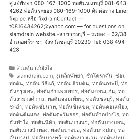
ศูนย์พัทยา 080-167-1000 ท่อตันนนทบุรี 081-643-
4262 ท่อตันระยอง 080-169-1000 ติดต่อทาง Line:
fixpipe หรือ fixdrainContact —
t0816434262@yahoo.com — for questions on
siamdrain website.-สาขาชลบุรี – ระยอง – 62/38
อำเภอศรีราชา จังหวัดชลบุรี 20230 Tel: 038 494
428
C
ส้วมตัน แก้ยังไง
a
T
siamdrain.com
,
งูเหล็กพัทยา
,
ชักโครกตัน
,
ซ่อม
ท่อตัน
t
a
,
ท่อตัน วิธีแก้
,
ท่อตัน ส้วมตัน
,
ท่อตันกระบี่
,
ท่อ
ตันกรุงเทพ
e
g
,
ท่อตันกำแพงเพชร
,
ท่อตันขอนแก่น
,
ท่อ
ตันงามวงศ์วาน
g
s
,
ท่อตันจอมเทียน
,
ท่อตันชลบุรี
,
ท่อตัน
ชะอำ
o
,
ท่อตันชัยนาท
,
ท่อตันชินเขต
,
ท่อตันดอนเมือง
,
ท่อตันดินแดง
r
,
ท่อตันตะวันออก
,
ท่อตันทำอย่างไร
,
ท่อ
ตันทำไง
i
,
ท่อตันนิด้า
,
ท่อตันบางนา
,
ท่อตันบางบอน
,
ท่อตันบางบัวทอง
e
,
ท่อตันบางบ่อ
,
ท่อตันบางปลา
,
ท่อ
ตันบางปู
s
,
ท่อตันบางพลี
,
ท่อตันบางแสน
,
ท่อตันปทุม
,