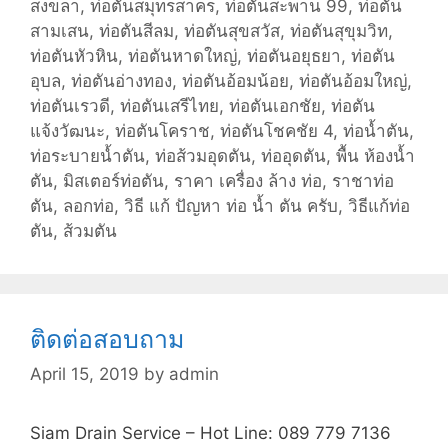
สงขลา
,
ท่อตันสมุทรสาคร
,
ท่อตันสะพาน 99
,
ท่อตัน
สามเสน
,
ท่อตันสีลม
,
ท่อตันสุขสวัส
,
ท่อตันสุขุมวิท
,
ท่อตันหัวหิน
,
ท่อตันหาดใหญ่
,
ท่อตันอยุธยา
,
ท่อตัน
อุบล
,
ท่อตันอ่างทอง
,
ท่อตันอ้อมน้อย
,
ท่อตันอ้อมใหญ่
,
ท่อตันเรวดี
,
ท่อตันเสรีไทย
,
ท่อตันเอกชัย
,
ท่อตัน
แจ้งวัฒนะ
,
ท่อตันโคราช
,
ท่อตันโชคชัย 4
,
ท่อน้ำตัน
,
ท่อระบายน้ำตัน
,
ท่อส้วมอุดตัน
,
ท่ออุดตัน
,
พื้น ห้องน้ำ
ตัน
,
มิสเตอร์ท่อตัน
,
ราคา เครื่อง ล้าง ท่อ
,
ราชาท่อ
ตัน
,
ลอกท่อ
,
วิธี แก้ ปัญหา ท่อ น้ำ ตัน ครับ
,
วิธีแก้ท่อ
ตัน
,
ส้วมตัน
ติดต่อสอบถาม
April 15, 2019
by
admin
Siam Drain Service – Hot Line: 089 779 7136