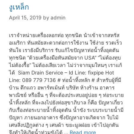
งูเหล็ก
April 15, 2019
by
admin
เราจำหน่ายเครื่องลอกท่อ ทุกชนิด นำเข้าจากสหรัส
อเมริกา ทันสมัยสะดวกต่อการใช้งาน ใช้ง่าย รวดเร็ว
ทันใจ เรายังมีบริการ รับแก้ไขปัญหาท่อน้ำทิ้งอุดตัน
ทุกชนิด “ด้วยเครื่องมือทันสมัยจาก USA” “ไม่ต้องทุบ
ไม่ต้องรื้อ” ไม่ต้องเสียเวลา ไม่ว่าจากมุมใหนๆ เราแก้
ได้ Siam Drain Service – Id Line: fixpipe Hot
Line: 089 779 7136 # ท่อน้ำทิ้งหลัก # สำหรับผู้ที่มี
บ้าน ตึกแถว อพาร์ทเม้นท์ บริษัท ห้างร้าน อาคาร
พาณิชย์ หรืออื่น ๆ ที่จะต้องประสบอยู่บ่อย ๆ ท่อระบาย
น้ำทิ้งหลัก ที่จะลงไปยังท่อสุขาภิบาล ก็คือ ปัญหาเกี่ยว
กับเรื่องท่อระบายน้ำทิ้งอุดตัน น้ำขัง ระบบระบายน้ำมี
ปัญหา ภายนอกอาคาร ซึ่งปัญหาอาจเกิดจาก ใบไม้
เศษสิ่งปฏิกูลต่าง ๆ เศษผ้า ขยะมูลฝอย เข้าไปอุกตัน
จึงทำให้เกิดน้ำท่วมขังได้ …
Read more
งู