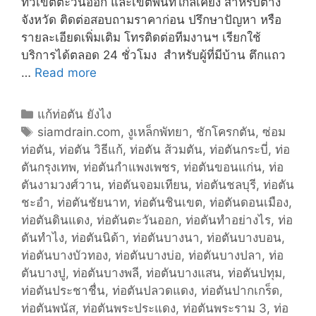
ทั่วเขตตะวันออก และเขตพื้นที่ใก้ลเคียง สำหรับต่าง
จังหวัด ติดต่อสอบถามราคาก่อน ปรึกษาปัญหา หรือ
รายละเอียดเพิ่มเติม โทรติดต่อทีมงานฯ เรียกใช้
บริการได้ตลอด 24 ชั่วโมง สำหรับผู้ที่มีบ้าน ตึกแถว
…
Read more
บ
ริ
ก
C
แก้ท่อตัน ยังไง
า
a
T
siamdrain.com
,
งูเหล็กพัทยา
,
ชักโครกตัน
,
ซ่อม
ร
ท่อตัน
t
a
,
ท่อตัน วิธีแก้
,
ท่อตัน ส้วมตัน
,
ท่อตันกระบี่
,
ท่อ
ข
ตันกรุงเทพ
e
g
,
ท่อตันกำแพงเพชร
,
ท่อตันขอนแก่น
,
ท่อ
อ
ตันงามวงศ์วาน
g
s
,
ท่อตันจอมเทียน
,
ท่อตันชลบุรี
,
ท่อตัน
ง
ชะอำ
o
,
ท่อตันชัยนาท
,
ท่อตันชินเขต
,
ท่อตันดอนเมือง
,
เ
ท่อตันดินแดง
r
,
ท่อตันตะวันออก
,
ท่อตันทำอย่างไร
,
ท่อ
ร
ตันทำไง
i
,
ท่อตันนิด้า
,
ท่อตันบางนา
,
ท่อตันบางบอน
,
า
ท่อตันบางบัวทอง
e
,
ท่อตันบางบ่อ
,
ท่อตันบางปลา
,
ท่อ
ตันบางปู
s
,
ท่อตันบางพลี
,
ท่อตันบางแสน
,
ท่อตันปทุม
,
ท่อตันประชาชื่น
,
ท่อตันปลวดแดง
,
ท่อตันปากเกร็ด
,
ท่อตันพนัส
,
ท่อตันพระประแดง
,
ท่อตันพระราม 3
,
ท่อ