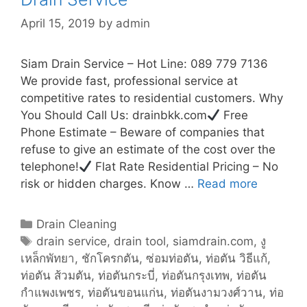
April 15, 2019
by
admin
Siam Drain Service – Hot Line: 089 779 7136
We provide fast, professional service at
competitive rates to residential customers. Why
You Should Call Us: drainbkk.com
Free
Phone Estimate – Beware of companies that
refuse to give an estimate of the cost over the
telephone!
Flat Rate Residential Pricing – No
risk or hidden charges. Know …
Read more
D
r
a
C
Drain Cleaning
i
a
T
drain service
,
drain tool
,
siamdrain.com
,
งู
n
เหล็กพัทยา
t
a
,
ชักโครกตัน
,
ซ่อมท่อตัน
,
ท่อตัน วิธีแก้
,
S
ท่อตัน ส้วมตัน
e
g
,
ท่อตันกระบี่
,
ท่อตันกรุงเทพ
,
ท่อตัน
e
กำแพงเพชร
g
s
,
ท่อตันขอนแก่น
,
ท่อตันงามวงศ์วาน
,
ท่อ
r