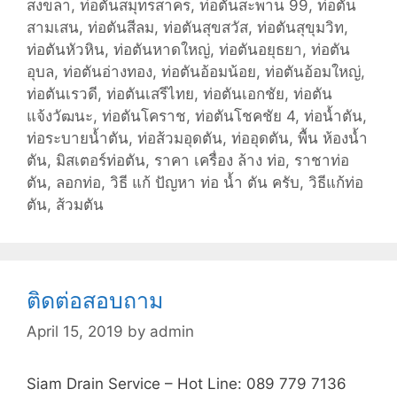
สงขลา
,
ท่อตันสมุทรสาคร
,
ท่อตันสะพาน 99
,
ท่อตัน
สามเสน
,
ท่อตันสีลม
,
ท่อตันสุขสวัส
,
ท่อตันสุขุมวิท
,
ท่อตันหัวหิน
,
ท่อตันหาดใหญ่
,
ท่อตันอยุธยา
,
ท่อตัน
อุบล
,
ท่อตันอ่างทอง
,
ท่อตันอ้อมน้อย
,
ท่อตันอ้อมใหญ่
,
ท่อตันเรวดี
,
ท่อตันเสรีไทย
,
ท่อตันเอกชัย
,
ท่อตัน
แจ้งวัฒนะ
,
ท่อตันโคราช
,
ท่อตันโชคชัย 4
,
ท่อน้ำตัน
,
ท่อระบายน้ำตัน
,
ท่อส้วมอุดตัน
,
ท่ออุดตัน
,
พื้น ห้องน้ำ
ตัน
,
มิสเตอร์ท่อตัน
,
ราคา เครื่อง ล้าง ท่อ
,
ราชาท่อ
ตัน
,
ลอกท่อ
,
วิธี แก้ ปัญหา ท่อ น้ำ ตัน ครับ
,
วิธีแก้ท่อ
ตัน
,
ส้วมตัน
ติดต่อสอบถาม
April 15, 2019
by
admin
Siam Drain Service – Hot Line: 089 779 7136