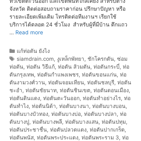
ทั่วเขตตะวันออก และเขตพื้นที่ใก้ลเคียง สำหรับต่าง
จังหวัด ติดต่อสอบถามราคาก่อน ปรึกษาปัญหา หรือ
รายละเอียดเพิ่มเติม โทรติดต่อทีมงานฯ เรียกใช้
บริการได้ตลอด 24 ชั่วโมง สำหรับผู้ที่มีบ้าน ตึกแถว
…
Read more
บ
ริ
ก
C
แก้ท่อตัน ยังไง
า
a
T
siamdrain.com
,
งูเหล็กพัทยา
,
ชักโครกตัน
,
ซ่อม
ร
ท่อตัน
t
a
,
ท่อตัน วิธีแก้
,
ท่อตัน ส้วมตัน
,
ท่อตันกระบี่
,
ท่อ
ข
ตันกรุงเทพ
e
g
,
ท่อตันกำแพงเพชร
,
ท่อตันขอนแก่น
,
ท่อ
อ
ตันงามวงศ์วาน
g
s
,
ท่อตันจอมเทียน
,
ท่อตันชลบุรี
,
ท่อตัน
ง
ชะอำ
o
,
ท่อตันชัยนาท
,
ท่อตันชินเขต
,
ท่อตันดอนเมือง
,
เ
ท่อตันดินแดง
r
,
ท่อตันตะวันออก
,
ท่อตันทำอย่างไร
,
ท่อ
ร
ตันทำไง
i
,
ท่อตันนิด้า
,
ท่อตันบางนา
,
ท่อตันบางบอน
,
า
ท่อตันบางบัวทอง
e
,
ท่อตันบางบ่อ
,
ท่อตันบางปลา
,
ท่อ
ตันบางปู
s
,
ท่อตันบางพลี
,
ท่อตันบางแสน
,
ท่อตันปทุม
,
ท่อตันประชาชื่น
,
ท่อตันปลวดแดง
,
ท่อตันปากเกร็ด
,
ท่อตันพนัส
,
ท่อตันพระประแดง
,
ท่อตันพระราม 3
,
ท่อ