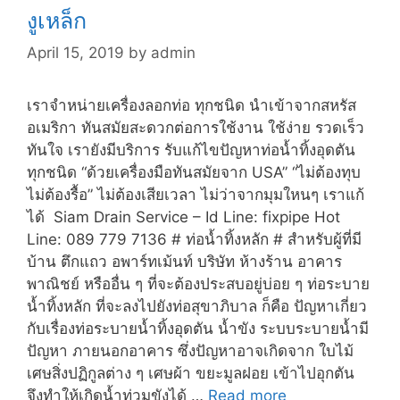
งูเหล็ก
April 15, 2019
by
admin
เราจำหน่ายเครื่องลอกท่อ ทุกชนิด นำเข้าจากสหรัส
อเมริกา ทันสมัยสะดวกต่อการใช้งาน ใช้ง่าย รวดเร็ว
ทันใจ เรายังมีบริการ รับแก้ไขปัญหาท่อน้ำทิ้งอุดตัน
ทุกชนิด “ด้วยเครื่องมือทันสมัยจาก USA” “ไม่ต้องทุบ
ไม่ต้องรื้อ” ไม่ต้องเสียเวลา ไม่ว่าจากมุมใหนๆ เราแก้
ได้ Siam Drain Service – Id Line: fixpipe Hot
Line: 089 779 7136 # ท่อน้ำทิ้งหลัก # สำหรับผู้ที่มี
บ้าน ตึกแถว อพาร์ทเม้นท์ บริษัท ห้างร้าน อาคาร
พาณิชย์ หรืออื่น ๆ ที่จะต้องประสบอยู่บ่อย ๆ ท่อระบาย
น้ำทิ้งหลัก ที่จะลงไปยังท่อสุขาภิบาล ก็คือ ปัญหาเกี่ยว
กับเรื่องท่อระบายน้ำทิ้งอุดตัน น้ำขัง ระบบระบายน้ำมี
ปัญหา ภายนอกอาคาร ซึ่งปัญหาอาจเกิดจาก ใบไม้
เศษสิ่งปฏิกูลต่าง ๆ เศษผ้า ขยะมูลฝอย เข้าไปอุกตัน
จึงทำให้เกิดน้ำท่วมขังได้ …
Read more
งู