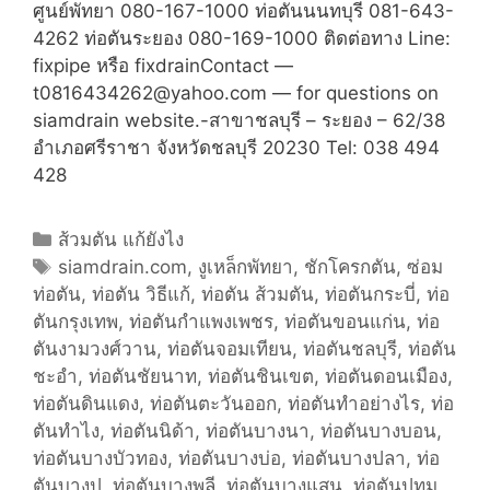
ศูนย์พัทยา 080-167-1000 ท่อตันนนทบุรี 081-643-
4262 ท่อตันระยอง 080-169-1000 ติดต่อทาง Line:
fixpipe หรือ fixdrainContact —
t0816434262@yahoo.com — for questions on
siamdrain website.-สาขาชลบุรี – ระยอง – 62/38
อำเภอศรีราชา จังหวัดชลบุรี 20230 Tel: 038 494
428
C
ส้วมตัน แก้ยังไง
a
T
siamdrain.com
,
งูเหล็กพัทยา
,
ชักโครกตัน
,
ซ่อม
ท่อตัน
t
a
,
ท่อตัน วิธีแก้
,
ท่อตัน ส้วมตัน
,
ท่อตันกระบี่
,
ท่อ
ตันกรุงเทพ
e
g
,
ท่อตันกำแพงเพชร
,
ท่อตันขอนแก่น
,
ท่อ
ตันงามวงศ์วาน
g
s
,
ท่อตันจอมเทียน
,
ท่อตันชลบุรี
,
ท่อตัน
ชะอำ
o
,
ท่อตันชัยนาท
,
ท่อตันชินเขต
,
ท่อตันดอนเมือง
,
ท่อตันดินแดง
r
,
ท่อตันตะวันออก
,
ท่อตันทำอย่างไร
,
ท่อ
ตันทำไง
i
,
ท่อตันนิด้า
,
ท่อตันบางนา
,
ท่อตันบางบอน
,
ท่อตันบางบัวทอง
e
,
ท่อตันบางบ่อ
,
ท่อตันบางปลา
,
ท่อ
ตันบางปู
s
,
ท่อตันบางพลี
,
ท่อตันบางแสน
,
ท่อตันปทุม
,