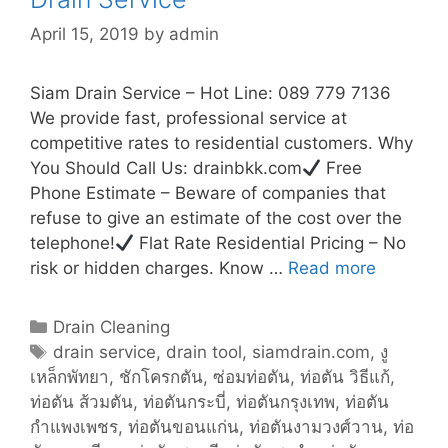
April 15, 2019
by
admin
Siam Drain Service – Hot Line: 089 779 7136
We provide fast, professional service at
competitive rates to residential customers. Why
You Should Call Us: drainbkk.com
Free
Phone Estimate – Beware of companies that
refuse to give an estimate of the cost over the
telephone!
Flat Rate Residential Pricing – No
risk or hidden charges. Know …
Read more
D
r
a
C
Drain Cleaning
i
a
T
drain service
,
drain tool
,
siamdrain.com
,
งู
n
เหล็กพัทยา
t
a
,
ชักโครกตัน
,
ซ่อมท่อตัน
,
ท่อตัน วิธีแก้
,
S
ท่อตัน ส้วมตัน
e
g
,
ท่อตันกระบี่
,
ท่อตันกรุงเทพ
,
ท่อตัน
e
กำแพงเพชร
g
s
,
ท่อตันขอนแก่น
,
ท่อตันงามวงศ์วาน
,
ท่อ
r