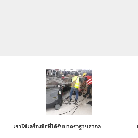
เราใช้เครื่องมือที่ได้รับมาตราฐานสากล