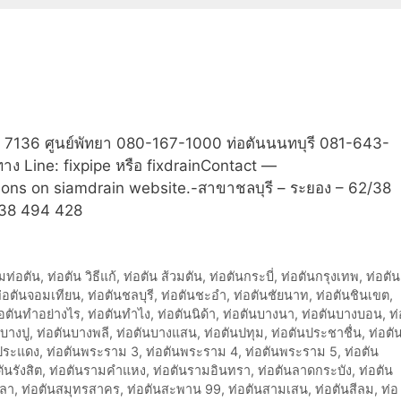
9 7136 ศูนย์พัทยา 080-167-1000 ท่อตันนนทบุรี 081-643-
ง Line: fixpipe หรือ fixdrainContact —
s on siamdrain website.-สาขาชลบุรี – ระยอง – 62/38
 038 494 428
มท่อตัน
,
ท่อตัน วิธีแก้
,
ท่อตัน ส้วมตัน
,
ท่อตันกระบี่
,
ท่อตันกรุงเทพ
,
ท่อตัน
่อตันจอมเทียน
,
ท่อตันชลบุรี
,
ท่อตันชะอำ
,
ท่อตันชัยนาท
,
ท่อตันชินเขต
,
่อตันทำอย่างไร
,
ท่อตันทำไง
,
ท่อตันนิด้า
,
ท่อตันบางนา
,
ท่อตันบางบอน
,
ท่
นบางปู
,
ท่อตันบางพลี
,
ท่อตันบางแสน
,
ท่อตันปทุม
,
ท่อตันประชาชื่น
,
ท่อตั
ประแดง
,
ท่อตันพระราม 3
,
ท่อตันพระราม 4
,
ท่อตันพระราม 5
,
ท่อตัน
ันรังสิต
,
ท่อตันรามคำแหง
,
ท่อตันรามอินทรา
,
ท่อตันลาดกระบัง
,
ท่อตัน
ขลา
,
ท่อตันสมุทรสาคร
,
ท่อตันสะพาน 99
,
ท่อตันสามเสน
,
ท่อตันสีลม
,
ท่อ