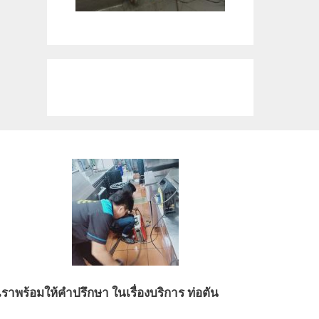
เราพร้อมให้คำปรึกษา ในเรื่องบริการ ท่อตัน